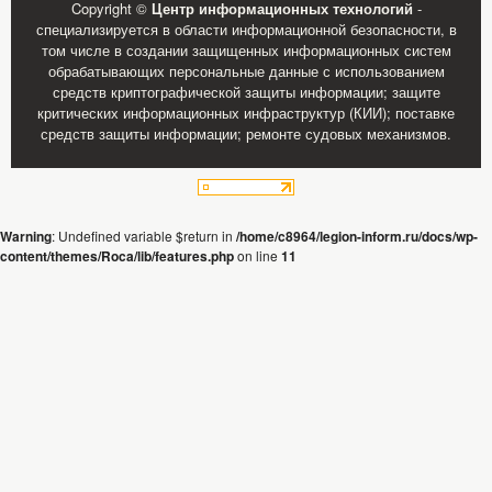
Copyright ©
Центр информационных технологий
-
специализируется в области информационной безопасности, в
том числе в создании защищенных информационных систем
обрабатывающих персональные данные с использованием
средств криптографической защиты информации; защите
критических информационных инфраструктур (КИИ); поставке
средств защиты информации; ремонте судовых механизмов.
Warning
: Undefined variable $return in
/home/c8964/legion-inform.ru/docs/wp-
content/themes/Roca/lib/features.php
on line
11