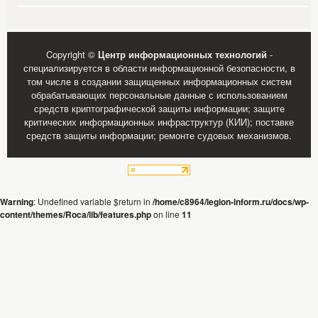
Copyright ©
Центр информационных технологий
-
специализируется в области информационной безопасности, в
том числе в создании защищенных информационных систем
обрабатывающих персональные данные с использованием
средств криптографической защиты информации; защите
критических информационных инфраструктур (КИИ); поставке
средств защиты информации; ремонте судовых механизмов.
Warning
: Undefined variable $return in
/home/c8964/legion-inform.ru/docs/wp-
content/themes/Roca/lib/features.php
on line
11