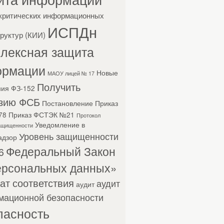
критических информационных
ИСПДн
руктур (КИИ)
лексная защита
ормации
Новые
МАОУ лицей № 17
Получить
ния ФЗ-152
зию ФСБ
Постановление
Приказ
78
Приказ ФСТЭК №21
Протокол
Уведомление в
защищенности
Уровень защищенности
адзор
Федеральный Закон
6
ерсональных данных»
тат соответствия
аудит
аудит
мационной безопасности
пасность