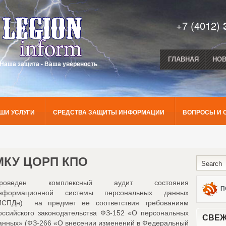
+7 (4012)
ГЛАВНАЯ
НО
Наша защита - Ваша увереность
ШИ УСЛУГИ
СРЕДСТВА ЗАЩИТЫ ИНФОРМАЦИИ
ВОПРОСЫ И 
МКУ ЦОРП КПО
роведен комплексный аудит состояния
П
нформационной системы персональных данных
ИСПДн) на предмет ее соответствия требованиям
оссийского законодательства ФЗ-152 «О персональных
СВЕЖ
анных» (ФЗ-266 «О внесении изменений в Федеральный