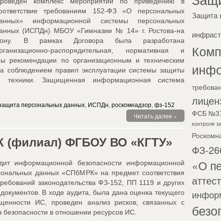
роведен комплекс мероприятий по приведению в
оответствие требованиям 152-ФЗ «О персональных
Защита 
анных» информационной системы персональных
анных (ИСПДн) МБОУ «Гимназии № 14» г. Ростова-на
инфраст
ону. В рамках Договора была разработана
Комп
рганизационно-распорядительная, нормативная и
ны рекомендации по организационным и техническим
инф
за соблюдением правил эксплуатации системы защиты
й техники. Защищенная информационная система
требова
лицен
защита персональных данных
,
ИСПДн
,
роскомнадзор
,
фз-152
ФСБ №3
Читать далее »
контроля 
Роскомн
 (филиал) ФГБОУ ВО «КГТУ»
ФЗ-26
«О п
дит информационной безопасности информационной
сональных данных «СПбМРК» на предмет соответствия
аттес
ребований законодательства ФЗ-152, ПП 1119 и других
инфор
документов. В ходе аудита, была дана оценка текущего
щенности ИС, проведен анализ рисков, связанных с
безо
 безопасности в отношении ресурсов ИС.