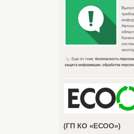
Выпол
треб
инфор
Автон
обла
Калин
сист
экспл
Еще по теме:
безопасность персон
защита информации
,
обработка персон
(ГП КО «ЕСОО»)