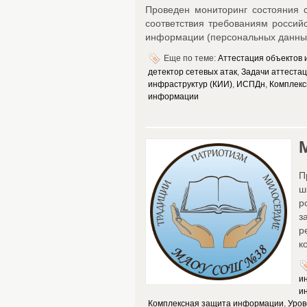
Проведен мониторинг состояния
соответствия требованиям российс
информации (персональных данны
Еще по теме:
Аттестация объектов
детектор сетевых атак
,
Задачи аттеста
инфраструктур (КИИ)
,
ИСПДн
,
Комплекс
информации
П
ш
р
з
р
к
и
и
Комплексная защита информации
,
Уров