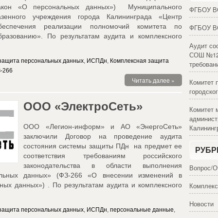
акон «О персональных данных») Муниципального
ФГБОУ В
азенного учреждения города Калининграда «Центр
беспечения реализации полномочий комитета по
ФГБОУ В
бразованию». По результатам аудита и комплексного
Аудит с
СОШ №12
защита персональных данных
,
ИСПДн
,
Комплексная защита
требован
-266
Читать далее »
Комитет 
городско
ООО «ЭлектроСеть»
Комитет 
админист
ООО «Легион-информ» и АО «ЭнергоСеть»
Калининг
заключили Договор на проведение аудита
состояния системы защиты ПДн на предмет ее
РУБР
соответствия требованиям российского
законодательства в области выполнения
Вопрос/О
льных данных» (ФЗ-266 «О внесении изменений в
ых данных») . По результатам аудита и комплексного
Комплекс
Новости
защита персональных данных
,
ИСПДн
,
персональные данные
,