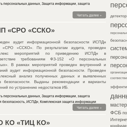
перс
ть персональных данных
,
Защита информации
,
защита
Читать далее »
детектор
перс
П «СРО «ССКО»
персональн
безопас
веден аудит информационной безопасности ИСПДн
систе
 «СРО «ССКО». По результатам аудита, проведен
плекс мероприятий по приведению ИСПДн в
персон
тветствие требованиям ФЗ-152 «О персональных
персо
ных». В рамках мероприятий проведен внутренний и
шний аудит информационной безопасности. Проведен
организаци
плексный анализ полученных данных и выявленных
соотвестви
оз безопасности. Выданы рекомендации и варианты
эффекти
ний по устранению недостатков ИБ.
данн
ть персональных данных
,
Защита информации
,
защита
 безопасность
,
ИСПДн
,
Комплексная защита информации
мастер
Читать далее »
ФСБ
по
Интерне
О КО «ТИЦ КО»
конфиде