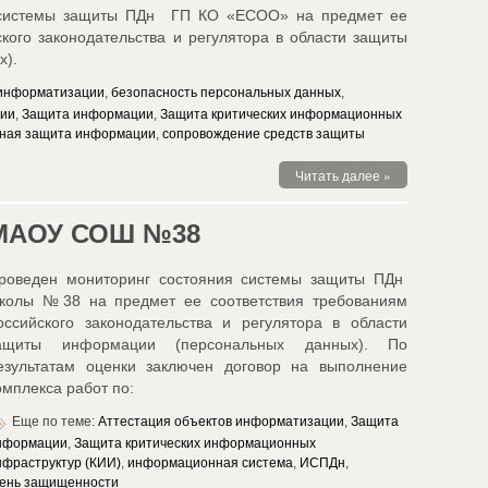
 системы защиты ПДн ГП КО «ЕСОО» на предмет ее
кого законодательства и регулятора в области защиты
х).
 информатизации
,
безопасность персональных данных
,
ции
,
Защита информации
,
Защита критических информационных
ная защита информации
,
сопровождение средств защиты
Читать далее »
МАОУ СОШ №38
роведен мониторинг состояния системы защиты ПДн
колы №38 на предмет ее соответствия требованиям
оссийского законодательства и регулятора в области
ащиты информации (персональных данных). По
езультатам оценки заключен договор на выполнение
омплекса работ по:
Еще по теме:
Аттестация объектов информатизации
,
Защита
нформации
,
Защита критических информационных
нфраструктур (КИИ)
,
информационная система
,
ИСПДн
,
ень защищенности