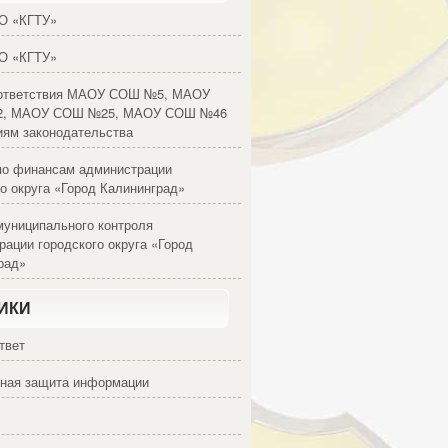
О «КГТУ»
О «КГТУ»
оответствия МАОУ СОШ №5, МАОУ
, МАОУ СОШ №25, МАОУ СОШ №46
иям законодательства
по финансам администрации
го округа «Город Калининград»
муниципального контроля
рации городского округа «Город
рад»
ИКИ
твет
ная защита информации