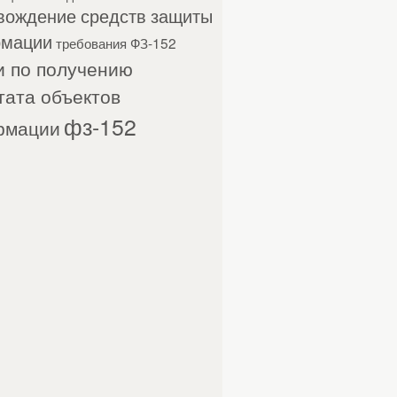
вождение средств защиты
мации
требования ФЗ-152
и по получению
тата объектов
фз-152
рмации