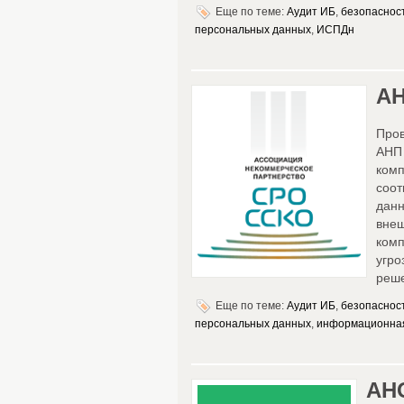
Еще по теме:
Аудит ИБ
,
безопаснос
персональных данных
,
ИСПДн
АН
Про
АНП
ком
соо
дан
вне
ком
угр
реше
Еще по теме:
Аудит ИБ
,
безопаснос
персональных данных
,
информационная
АН