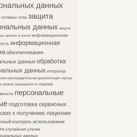
ональных данных
защита
 сетевых атак
ональных данных
защита
информационная
ых данных в школе
информационная
ность
ма
обезличивание
обработка
альных данных
нальных данных
оператор
онно-распорядительная документация
оценка
оценка
я уровня защищенности
персональные
вности
ые
подготовка сервисных
ских к получению лицензии
лный контроль использования
та
случайная утечка
нциальных данных