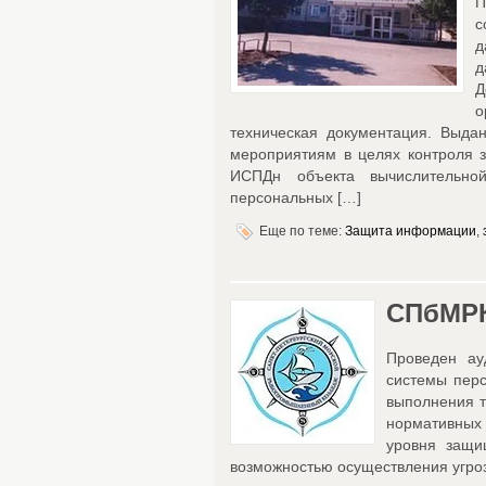
П
с
д
д
Д
о
техническая документация. Выда
мероприятиям в целях контроля 
ИСПДн объекта вычислительно
персональных […]
Еще по теме:
Защита информации
,
СПбМРК
Проведен ау
системы пер
выполнения т
нормативных 
уровня защи
возможностью осуществления угроз