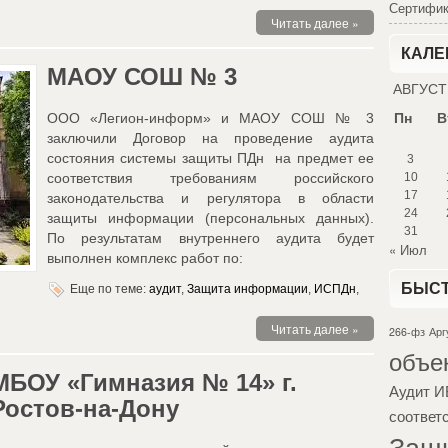
Сертифи
Читать далее »
КАЛЕ
МАОУ СОШ № 3
АВГУСТ
Пн
В
ООО «Легион-информ» и МАОУ СОШ № 3
заключили Договор на проведение аудита
состояния системы защиты ПДн на предмет ее
3
соответствия требованиям российского
10
17
законодательства и регулятора в области
24
защиты информации (персональных данных).
31
По результатам внутреннего аудита будет
« Июл
выполнен комплекс работ по:
БЫСТ
Еще по теме:
аудит
,
Защита информации
,
ИСПДн
,
Читать далее »
266-фз
Арг
объе
МБОУ «Гимназия № 14» г.
Аудит И
Ростов-на-Дону
соответ
Защ